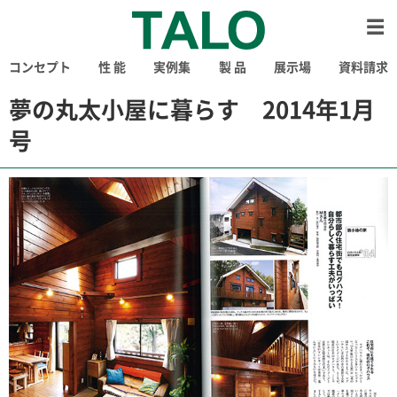
コンセプト
性 能
実例集
製 品
展示場
資料請求
夢の丸太小屋に暮らす 2014年1月
号