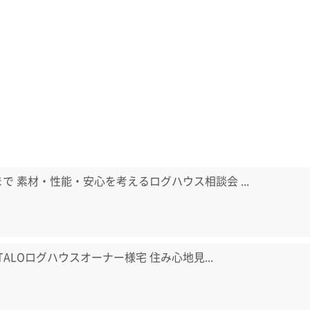
日まで 素材・性能・安心を考えるログハウス相談会 ...
) TALOログハウスオーナー様宅 住み心地見...