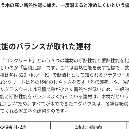
いう木の高い断熱性能に加え、一度温まると冷めにくいという
性能のバランスが取れた建材
「コンクリート」という３つの建材の断熱性能と蓄熱性能を比
しいのが「容積比熱」です。これは蓄熱性能を表す指標で、数
積比熱は520（kJ／㎥K）で断熱材として知られるグラスウー
コンクリートは熱の移動のしやすさを表す「熱伝導率」や、温
たグラスウールは容積比熱が小さく蓄熱性が低いため、一般的
能と断熱性能をバランスよく持っている建材は、木材だという
夏涼しい”ため、すべてが木でできたログハウスは、冬場は暖
てくれる省エネな建物なのです。