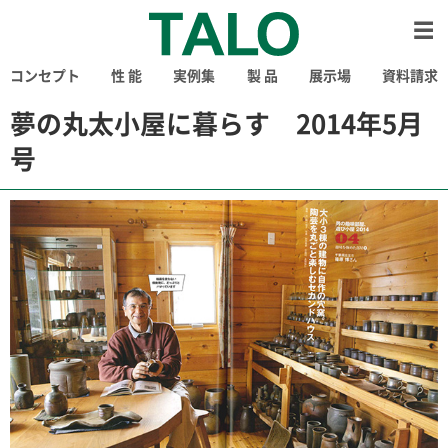
コンセプト
性 能
実例集
製 品
展示場
資料請求
夢の丸太小屋に暮らす 2014年5月
号