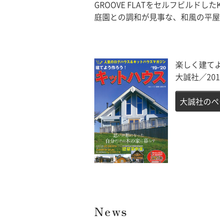
GROOVE FLATをセルフビルド
庭園との調和が見事な、和風の平屋
楽しく建てよ
大誠社／201
大誠社のペ
News