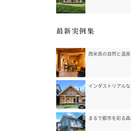
最新実例集
西米良の自然と温泉
インダストリアルな
まるで都市を彩る森