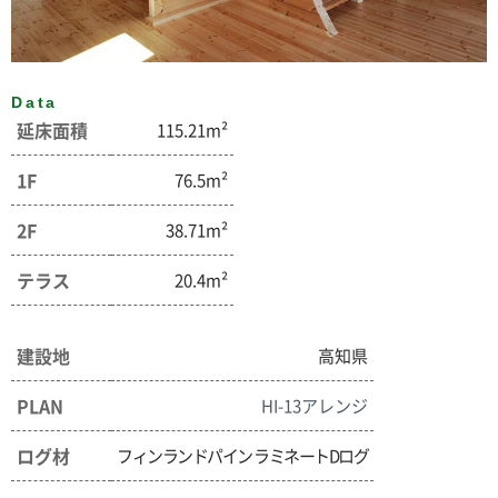
Data
延床面積
115.21m²
1F
76.5m²
2F
38.71m²
テラス
20.4m²
建設地
高知県
PLAN
HI-13アレンジ
ログ材
フィンランドパイン ラミネートDログ