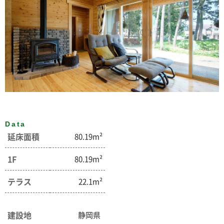
Data
延床面積
80.19m²
1F
80.19m²
テラス
22.1m²
建設地
静岡県