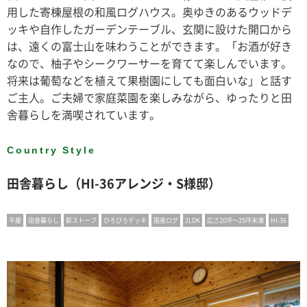
用した寄棟屋根の和風ログハウス。奥ゆきのあるウッドデ
ッキや自作したガーデンテーブル、玄関に設けた開口から
は、遠くの富士山を味わうことができます。「お酒が好き
なので、柚子やシークワーサーを育てて楽しんでいます。
将来は葡萄などを植えて果樹園にしても面白いな」と話す
ご主人。ご夫婦で家庭菜園を楽しみながら、ゆったりと田
舎暮らしを満喫されています。
Country Style
田舎暮らし（HI-36アレンジ・S様邸）
平屋
田舎暮らし
薪ストーブ
ひろびろデッキ
国産ログ
2LDK
広さ20坪〜25坪未満
HI-36