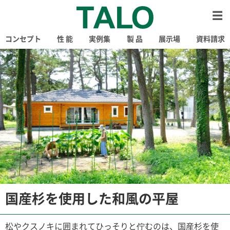
コンセプト
性 能
実例集
製 品
展示場
資料請求
国産杉を使用した和風の平屋
松やクスノキに囲まれてひっそりと佇むのは、国産杉を使