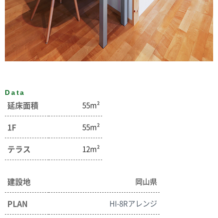
Data
延床面積
55m²
1F
55m²
テラス
12m²
建設地
岡山県
PLAN
HI-8Rアレンジ