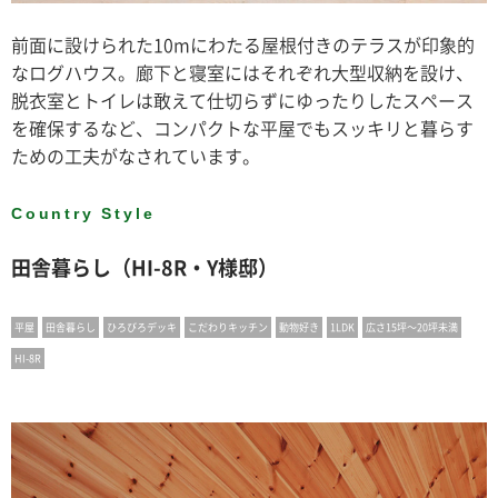
前面に設けられた10mにわたる屋根付きのテラスが印象的
なログハウス。廊下と寝室にはそれぞれ大型収納を設け、
脱衣室とトイレは敢えて仕切らずにゆったりしたスペース
を確保するなど、コンパクトな平屋でもスッキリと暮らす
ための工夫がなされています。
Country Style
田舎暮らし（HI-8R・Y様邸）
平屋
田舎暮らし
ひろびろデッキ
こだわりキッチン
動物好き
1LDK
広さ15坪〜20坪未満
HI-8R