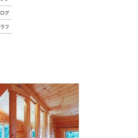
トログ
グラフ