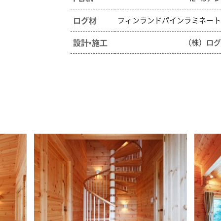
ログ材
フィンランドパインラミネー
設計•施工
（株）ロ