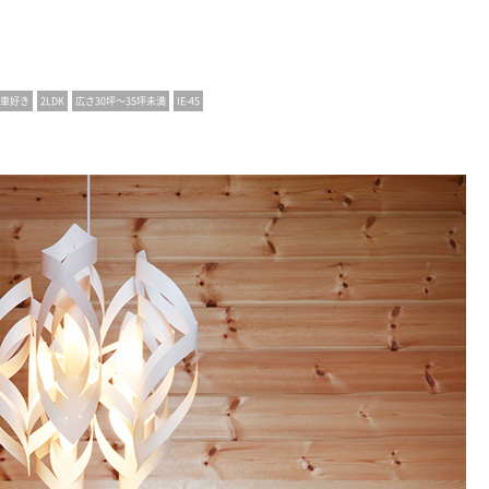
車好き
2LDK
広さ30坪〜35坪未満
IE-45