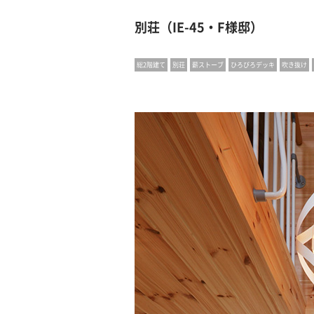
別荘（IE-45・F様邸）
総2階建て
別荘
薪ストーブ
ひろびろデッキ
吹き抜け