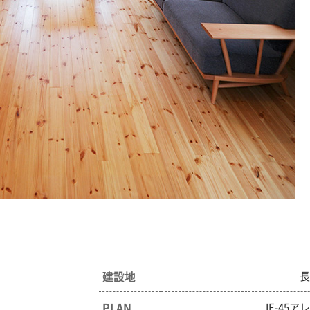
建設地
PLAN
IE-45ア