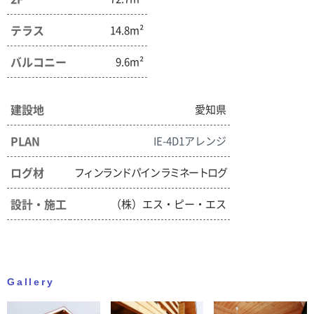
テラス
14.8m²
バルコニー
9.6m²
建設地
愛知県
PLAN
IE-4D1アレンジ
ログ材
フィンランドパイン ラミネートログ
設計・施工
（株）エス・ピー・エス
Gallery