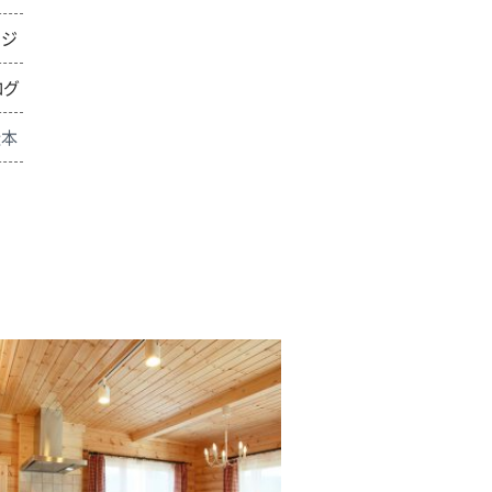
ンジ
ログ
松本