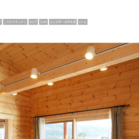
け
こだわりキッチン
Dログ
3LDK
広さ35坪〜40坪未満
LO-31