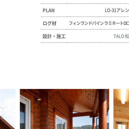
PLAN
LO-31アレ
ログ材
フィンランドパイン ラミネートD
設計・施工
TALO 