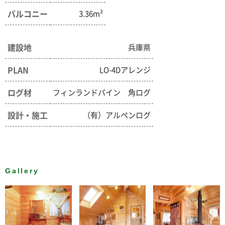
バルコニー
3.36m²
建設地
兵庫県
PLAN
LO-4Dアレンジ
ログ材
フィンランドパイン 角ログ
設計・施工
（有）アルペンログ
Gallery