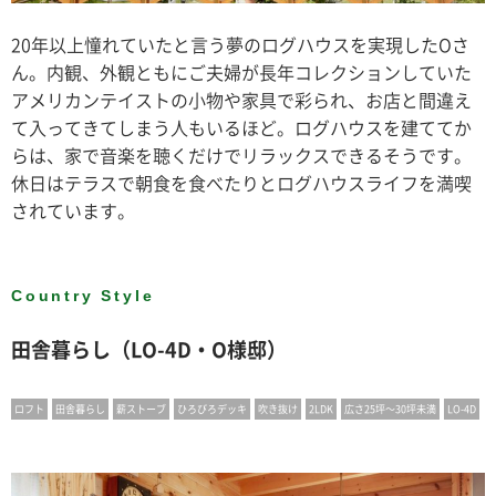
20年以上憧れていたと言う夢のログハウスを実現したOさ
ん。内観、外観ともにご夫婦が長年コレクションしていた
アメリカンテイストの小物や家具で彩られ、お店と間違え
て入ってきてしまう人もいるほど。ログハウスを建ててか
らは、家で音楽を聴くだけでリラックスできるそうです。
休日はテラスで朝食を食べたりとログハウスライフを満喫
されています。
Country Style
田舎暮らし（LO-4D・O様邸）
ロフト
田舎暮らし
薪ストーブ
ひろびろデッキ
吹き抜け
2LDK
広さ25坪〜30坪未満
LO-4D