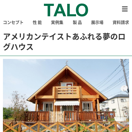
コンセプト
性 能
実例集
製 品
展示場
資料請求
アメリカンテイストあふれる夢のロ
グハウス