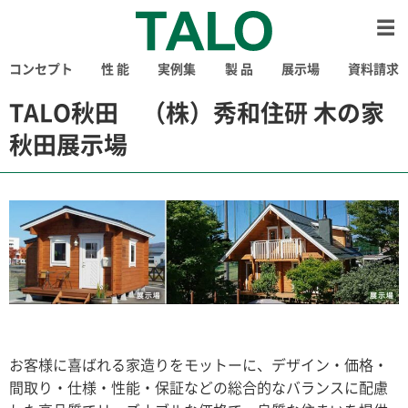
コンセプト
性 能
実例集
製 品
展示場
資料請求
TALO秋田 （株）秀和住研 木の家
秋田展示場
お客様に喜ばれる家造りをモットーに、デザイン・価格・
間取り・仕様・性能・保証などの総合的なバランスに配慮