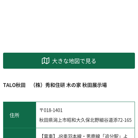
大きな地図で見る
TALO秋田 （株）秀和住研 木の家 秋田展示場
〒018-1401
住所
秋田県潟上市昭和大久保北野細谷道添72-165
【電車】JR奥羽本線・男鹿線「追分駅」よ