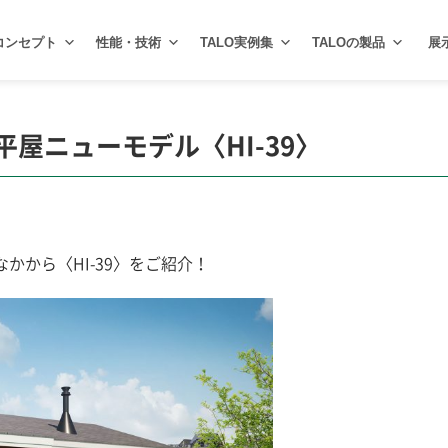
コンセプト
性能・技術
TALO実例集
TALOの製品
展
 平屋ニューモデル〈HI-39〉
かから〈HI-39〉をご紹介！