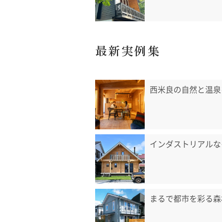
最新実例集
西米良の自然と温泉
インダストリアルな
まるで都市を彩る森