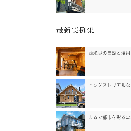
最新実例集
西米良の自然と温泉
インダストリアルな
まるで都市を彩る森