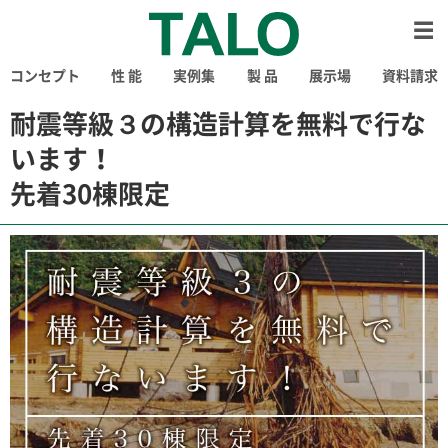
コンセプト
性 能
実例集
製 品
展示場
資料請求
耐震等級３の構造計算を無料で行な
います！
先着30棟限定