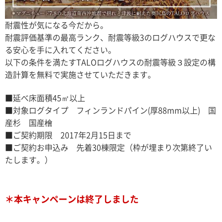
耐震性が気になる今だから。
耐震評価基準の最高ランク、耐震等級3のログハウスで更な
る安心を手に入れてください。
以下の条件を満たすTALOログハウスの耐震等級３設定の構
造計算を無料で実施させていただきます。
■延べ床面積45㎡以上
■対象ログタイプ フィンランドパイン(厚88mm以上) 国
産杉 国産檜
■ご契約期限 2017年2月15日まで
■ご契約お申込み 先着30棟限定（枠が埋まり次第終了い
たします。）
＊本キャンペーンは終了しました