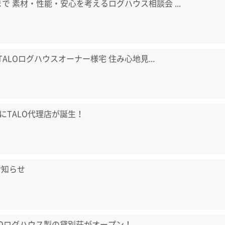
日まで 素材・性能・安心を考えるログハウス相談会 ...
) TALOログハウスオーナー様宅 住み心地見...
にTALO代理店が誕生！
お知らせ
LOログハウス製の貸別荘がオープン！