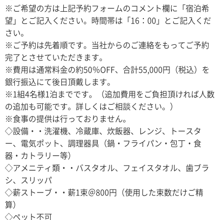
※ご希望の方は上記予約フォームのコメント欄に「宿泊希
望」とご記入ください。時間帯は「16：00」とご記入くだ
さい。
※ご予約は先着順です。当社からのご連絡をもってご予約
完了とさせていただきます。
※費用は通常料金の約50％OFF、合計55,000円（税込）を
銀行振込にて後日頂戴します。
※1組4名様1泊までです。（追加費用をご負担頂ければ人数
の追加も可能です。詳しくはご相談ください。）
※食事の提供は行っておりません。
◇設備・・洗濯機、冷蔵庫、炊飯器、レンジ、トースタ
ー、電気ポット、調理器具（鍋・フライパン・包丁・食
器・カトラリー等）
◇アメニティ類・・バスタオル、フェイスタオル、歯ブラ
シ、スリッパ
◇薪ストーブ・・薪1束＠800円（使用した束数だけご精
算）
◇ペット不可