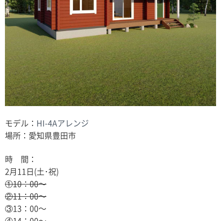
モデル：
HI-4Aアレンジ
場所：愛知県豊田市
時 間：
2月11日(土･祝)
①10：00〜
②11：00〜
③13：00〜
④14：00〜