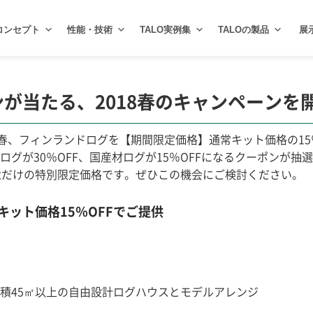
コンセプト
性能・技術
TALO実例集
TALOの製品
展
ンが当たる、2018春のキャンペーンを
の春、フィンランドログを【期間限定価格】通常キット価格の15
グが30％OFF、国産材ログが15％OFFになるクーポンが抽
念だけの特別限定価格です。ぜひこの機会にご検討ください。
ット価格15％OFFでご提供
積45㎡以上の自由設計ログハウスとモデルアレンジ