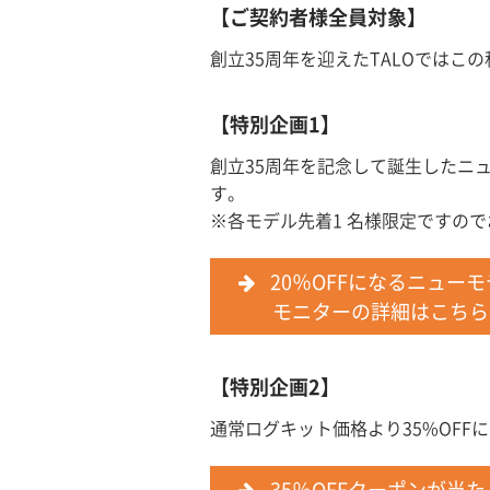
【ご契約者様全員対象】
創立35周年を迎えたTALOではこ
【特別企画1】
創立35周年を記念して誕生したニ
す。
※各モデル先着1 名様限定ですの
20％OFFになるニュー
モニターの詳細はこち
【特別企画2】
通常ログキット価格より35%OF
35％OFFクーポンが当