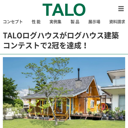
コンセプト
性 能
実例集
製 品
展示場
資料請求
TALOログハウスがログハウス建築
コンテストで2冠を達成！