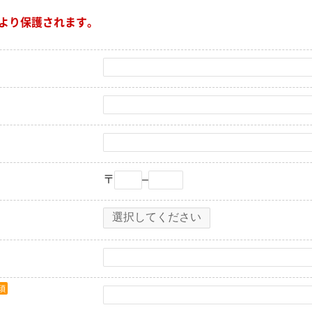
により保護されます。
〒
–