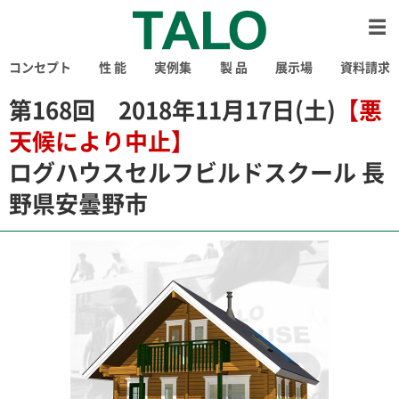
コンセプト
性 能
実例集
製 品
展示場
資料請求
第168回 2018年11月17日(土)
【悪
天候により中止】
ログハウスセルフビルドスクール 長
野県安曇野市