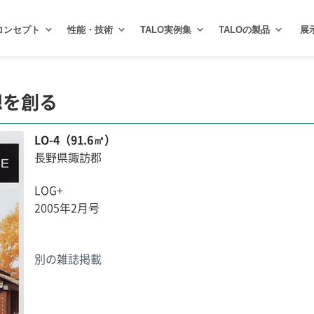
コンセプト
性能・技術
TALO実例集
TALOの製品
展
想を創る
LO-4（91.6㎡）
長野県諏訪郡
LOG+
2005年2月号
別の雑誌掲載