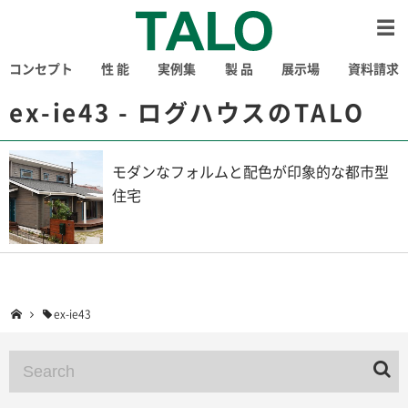
コンセプト
性 能
実例集
製 品
展示場
資料請求
ex-ie43 - ログハウスのTALO
モダンなフォルムと配色が印象的な都市型
住宅
ex-ie43