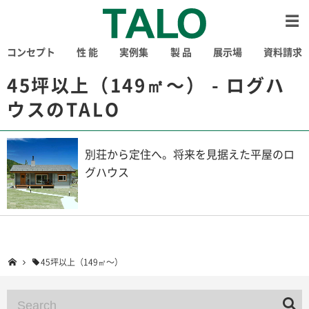
コンセプト
性 能
実例集
製 品
展示場
資料請求
45坪以上（149㎡〜） - ログハ
ウスのTALO
別荘から定住へ。将来を見据えた平屋のロ
グハウス
45坪以上（149㎡〜）