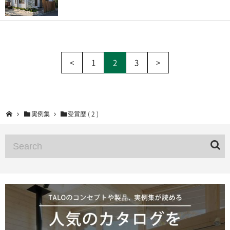
<
1
2
3
>
実例集
受賞歴 ( 2 )