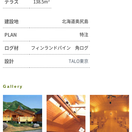
テラス
138.5m²
建設地
北海道奥尻島
PLAN
特注
ログ材
フィンランドパイン 角ログ
設計
TALO東京
Gallery