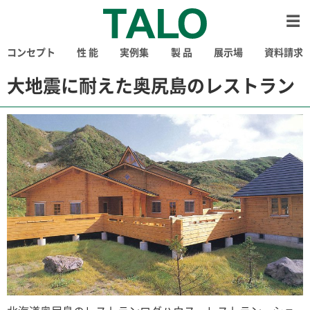
コンセプト
性 能
実例集
製 品
展示場
資料請求
大地震に耐えた奥尻島のレストラン