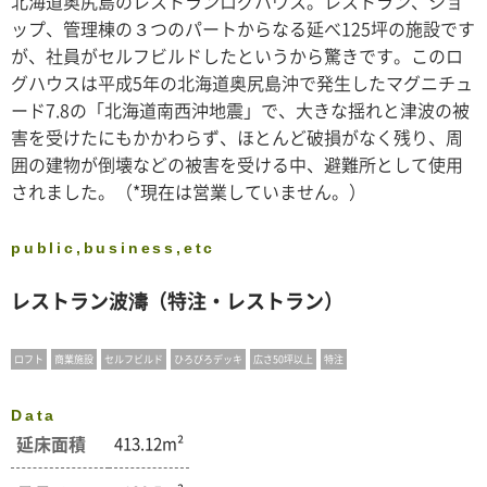
北海道奥尻島のレストランログハウス。レストラン、ショ
ップ、管理棟の３つのパートからなる延べ125坪の施設です
が、社員がセルフビルドしたというから驚きです。このロ
グハウスは平成5年の北海道奥尻島沖で発生したマグニチュ
ード7.8の「北海道南西沖地震」で、大きな揺れと津波の被
害を受けたにもかかわらず、ほとんど破損がなく残り、周
囲の建物が倒壊などの被害を受ける中、避難所として使用
されました。（*現在は営業していません。）
public,business,etc
レストラン波濤（特注・レストラン）
ロフト
商業施設
セルフビルド
ひろびろデッキ
広さ50坪以上
特注
Data
延床面積
413.12m²