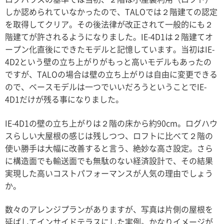
しか認められていなかったので、TALOでは２階建ての認定
を取得してクリア。その後法律が改正されて一般的にも２
階建てが許されるようになりました。IE-4D1は２階建てオ
ープン化直後にできたモデルと記憶しています。当初はIE-
4D2という壁の立ち上がりがもっと高いモデルもあったの
ですが、TALOの場合は壁の立ち上がりは自由に変更できる
ので、ベースモデルは一つでいいだろうということでIE-
4D1だけが残る事になりました。
IE-4D1の壁の立ち上がりは２階の床から約90cm。ログハウ
スらしい大屋根の感じは残しつつ、ロフトに比べて２階の
使い勝手は大幅に改善すると言う、絶妙な高さ設定。さら
に構造面でも輸送面でも無駄のない経済設計で、その結果
実現した高いコストパフォーマンスが人気の理由でしょう
か。
数々のアレンジプランがありますが、写真は片側の屋根を
延ばしてインサイドテラスにした実例。かなりイメージが