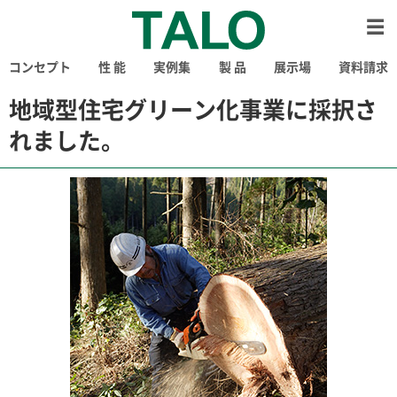
コンセプト
性 能
実例集
製 品
展示場
資料請求
地域型住宅グリーン化事業に採択さ
れました。