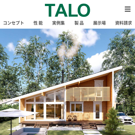
コンセプト
性 能
実例集
製 品
展示場
資料請求