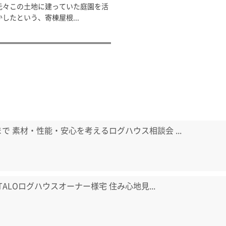
元々この土地に建っていた庭園を活
かしたという、寄棟屋根...
日まで 素材・性能・安心を考えるログハウス相談会 ...
) TALOログハウスオーナー様宅 住み心地見...