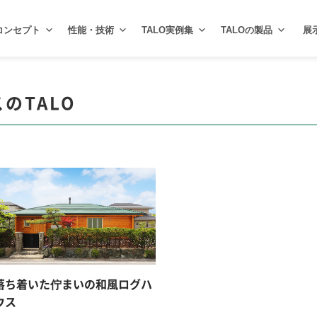
コンセプト
性能・技術
TALO実例集
TALOの製品
展
スのTALO
落ち着いた佇まいの和風ログハ
ウス