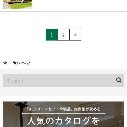
1
2
>
ex-tokyo