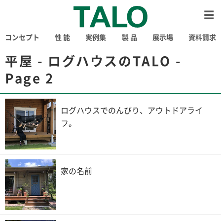
コンセプト
性 能
実例集
製 品
展示場
資料請求
平屋 - ログハウスのTALO -
Page 2
ログハウスでのんびり、アウトドアライ
フ。
家の名前