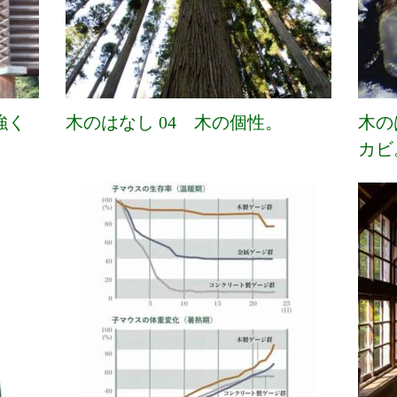
強く
木のはなし 04 木の個性。
木の
カビ