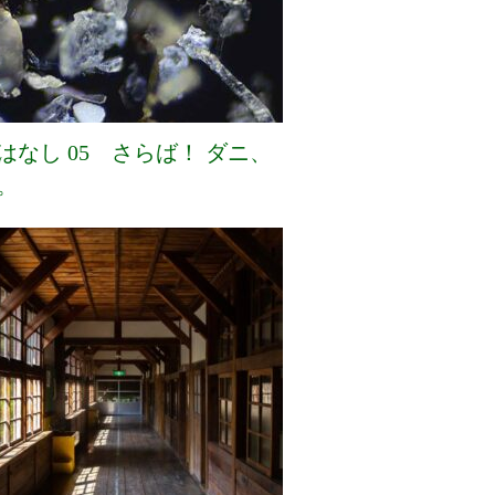
はなし 05 さらば！ ダニ、
。