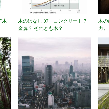
て木
木のはなし 07 コンクリート？
木の
金属？ それとも木？
力。